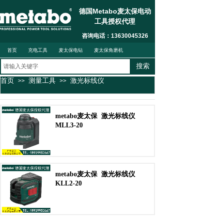
德国Metabo麦太保电动
工具授权代理
联系我们
按钮文本
咨询电话：13630045326
首页
充电工具
麦太保电钻
麦太保角磨机
搜索
首页
测量工具
激光标线仪
>>
>>
麦太保电锤钻
metabo麦太保
激光标线仪
MLL3-20
metabo麦太保
激光标线仪
KLL2-20