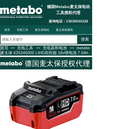
德国Metabo麦太保电动
工具授权代理
联系我们
按钮文本
咨询电话：13630045326
首页
充电工具
麦太保电钻
麦太保角磨机
搜索
首页
充电工具
充电器和电池
metabo
>>
>>
>>
麦太保 625345000 LIHD高性能 18v锂电池 7.0Ah
麦太保电锤钻